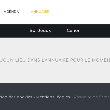
AGENDA
ANNUAIRE
Bordeaux
Cenon
UCUN LIEU DANS L'ANNUAIRE POUR LE MOME
tion des cookies -
Mentions légales
-
Association Stra