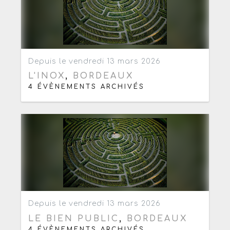
Ajouter aux favoris
0
Depuis le vendredi 13 mars 2026
L'INOX
,
BORDEAUX
4 ÉVÈNEMENTS ARCHIVÉS
Ajouter aux favoris
0
Depuis le vendredi 13 mars 2026
LE BIEN PUBLIC
,
BORDEAUX
4 ÉVÈNEMENTS ARCHIVÉS