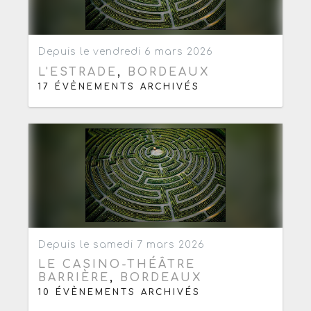
Ajouter aux favoris
0
Depuis le vendredi 6 mars 2026
L'ESTRADE
,
BORDEAUX
17 ÉVÈNEMENTS ARCHIVÉS
Ajouter aux favoris
0
Depuis le samedi 7 mars 2026
LE CASINO-THÉÂTRE
BARRIÈRE
,
BORDEAUX
10 ÉVÈNEMENTS ARCHIVÉS