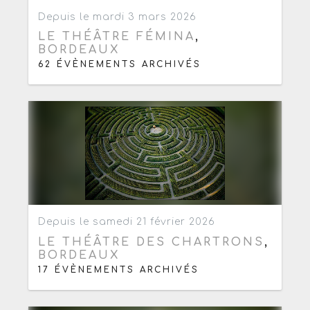
Ajouter aux favoris
0
Depuis le mardi 3 mars 2026
LE THÉÂTRE FÉMINA
,
BORDEAUX
62 ÉVÈNEMENTS ARCHIVÉS
Ajouter aux favoris
0
Depuis le samedi 21 février 2026
LE THÉÂTRE DES CHARTRONS
,
BORDEAUX
17 ÉVÈNEMENTS ARCHIVÉS