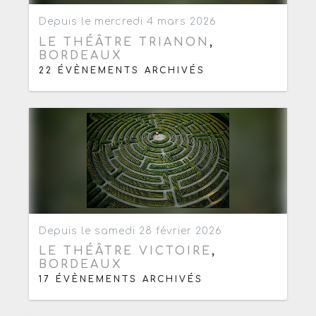
Ajouter aux favoris
0
Depuis le mercredi 4 mars 2026
LE THÉÂTRE TRIANON
,
BORDEAUX
22 ÉVÈNEMENTS ARCHIVÉS
Ajouter aux favoris
0
Depuis le samedi 28 février 2026
LE THÉÂTRE VICTOIRE
,
BORDEAUX
17 ÉVÈNEMENTS ARCHIVÉS