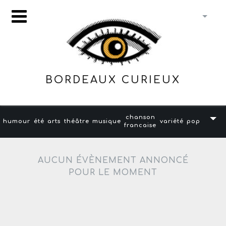
BORDEAUX CURIEUX
chanson
humour
été
arts
théâtre
musique
variété
pop
francaise
AUCUN ÉVÈNEMENT ANNONCÉ
POUR LE MOMENT