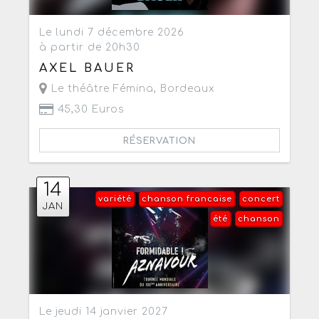
Le lundi 7 décembre 2026
à partir de 20h30
AXEL BAUER
Le théâtre Fémina
,
Bordeaux
45,30 Euros
RÉSERVATION
14
variété
chanson francaise
concert
JAN
été
chanson
Le jeudi 14 janvier 2027