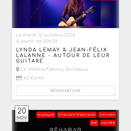
Le mardi 13 octobre 2026
à partir de 20h30
LYNDA LEMAY & JEAN-FÉLIX
LALANNE - AUTOUR DE LEUR
GUITARE
Le théâtre Fémina
,
Bordeaux
62 Euros
RÉSERVATION
20
musique
chanson francaise
concert
NOV
été
variété