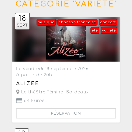
CATÉGORIE 'VARIÉTÉ'
18
musique
chanson francaise
concert
SEPT
été
variété
Le vendredi 18 septembre 2026
à partir de 20h
ALIZEE
Le théâtre Fémina
,
Bordeaux
64 Euros
RÉSERVATION