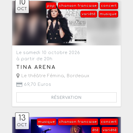
10
pop
chanson francaise
concert
OCT
variété
musique
Le samedi 10 octobre 2026
à partir de 20h
TINA ARENA
Le théâtre Fémina
,
Bordeaux
69,70 Euros
RÉSERVATION
13
musique
chanson francaise
concert
OCT
été
variété