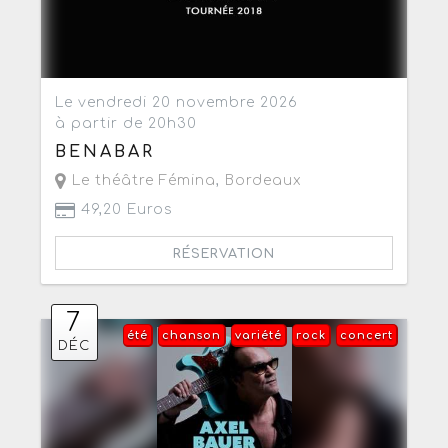
Le vendredi 20 novembre 2026
à partir de 20h30
BENABAR
Le théâtre Fémina
,
Bordeaux
49,20 Euros
RÉSERVATION
7
été
chanson
variété
rock
concert
DÉC