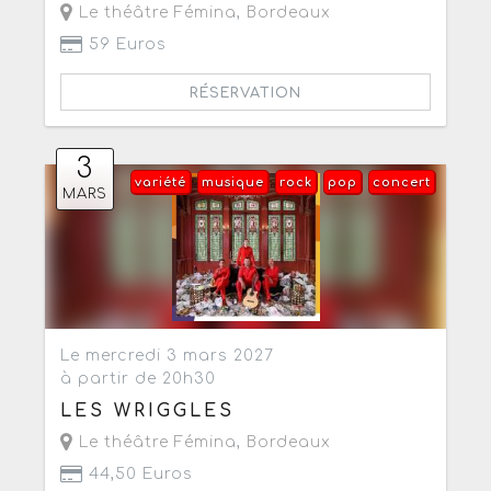
Le théâtre Fémina
,
Bordeaux
59 Euros
RÉSERVATION
3
variété
musique
rock
pop
concert
MARS
Le mercredi 3 mars 2027
à partir de 20h30
LES WRIGGLES
Le théâtre Fémina
,
Bordeaux
44,50 Euros