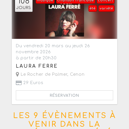
108
musique
chanson francaise
concert
JOURS
été
variété
Du vendredi 20 mars au jeudi 26
novembre 2026
à partir de 20h30
LAURA FERRE
Le Rocher de Palmer
,
Cenon
29 Euros
RÉSERVATION
LES 9 ÉVÈNEMENTS À
VENIR DANS LA