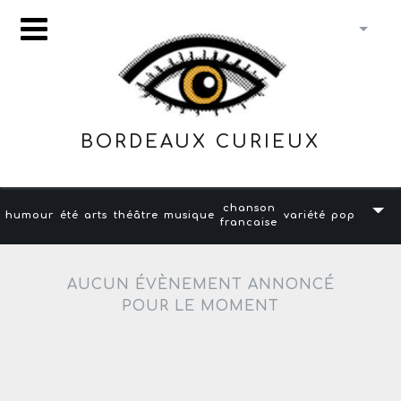
BORDEAUX CURIEUX
chanson
humour
été
arts
théâtre
musique
variété
pop
francaise
AUCUN ÉVÈNEMENT ANNONCÉ
POUR LE MOMENT