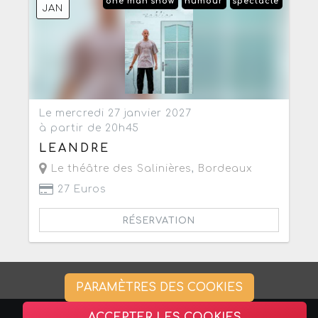
one man show
humour
spectacle
JAN
Le mercredi 27 janvier 2027
à partir de 20h45
LEANDRE
Le théâtre des Salinières
,
Bordeaux
27 Euros
RÉSERVATION
PARAMÈTRES DES COOKIES
ACCEPTER LES COOKIES