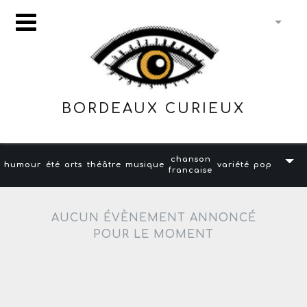
BORDEAUX CURIEUX
chanson
humour
été
arts
théâtre
musique
variété
pop
francaise
AUCUN ÉVÈNEMENT ANNONCÉ
POUR LE MOMENT