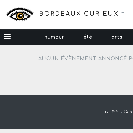
BORDEAUX CURIEUX
humour
été
arts
AUCUN ÉVÈNEMENT ANNONCÉ P
Flux RSS
-
Ges