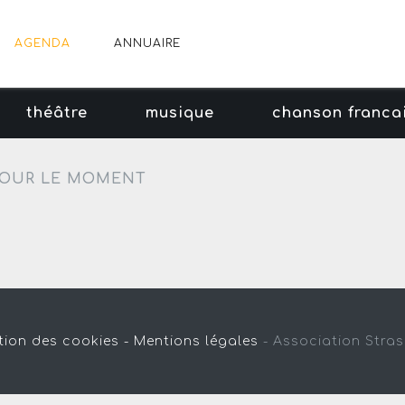
AGENDA
ANNUAIRE
théâtre
musique
chanson franca
OUR LE MOMENT
tion des cookies -
Mentions légales
-
Association Stra