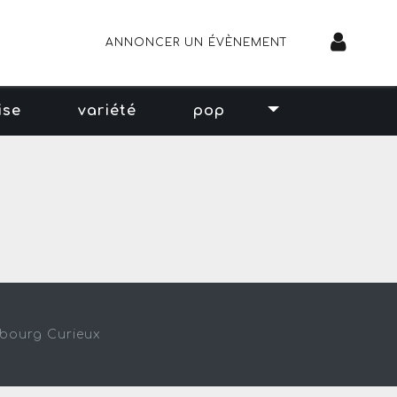
ANNONCER UN ÉVÈNEMENT
ise
variété
pop
sbourg Curieux